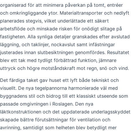
organiserad för att minimera påverkan på tomt, entréer
och omkringliggande ytor. Materialtransporter och nedlyft
planerades stegvis, vilket underlättade ett säkert
arbetsflöde och minskade risken för onödigt slitage på
fastigheten. Alla synliga detaljer granskades efter avslutad
läggning, och taklinjer, nockavslut samt infästningar
justerades innan slutbesiktningen genomfördes. Resultatet
blev ett tak med tydligt förbättrad funktion, jämnare
uttryck och högre motståndskraft mot regn, snö och vind.
Det färdiga taket gav huset ett lyft både tekniskt och
visuellt. De nya tegelpannorna harmonierade väl med
byggnadens stil och bidrog till ett klassiskt utseende som
passade omgivningen i Roslagen. Den nya
läktkonstruktionen och det uppdaterade underlagsskyddet
skapade bättre förutsättningar för ventilation och
avrinning, samtidigt som helheten blev betydligt mer