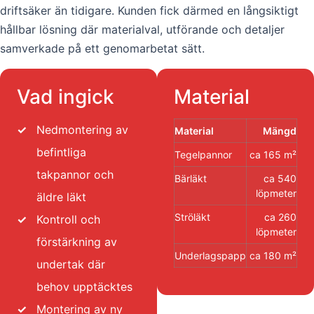
driftsäker än tidigare. Kunden fick därmed en långsiktigt
hållbar lösning där materialval, utförande och detaljer
samverkade på ett genomarbetat sätt.
Vad ingick
Material
✓
Nedmontering av
Material
Mängd
befintliga
Tegelpannor
ca 165 m²
takpannor och
Bärläkt
ca 540
löpmeter
äldre läkt
Ströläkt
ca 260
✓
Kontroll och
löpmeter
förstärkning av
Underlagspapp
ca 180 m²
undertak där
behov upptäcktes
✓
Montering av ny