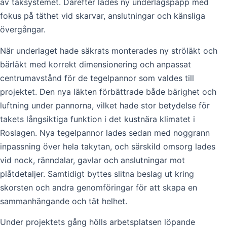
av taksystemet. Därefter lades ny underlagspapp med
fokus på täthet vid skarvar, anslutningar och känsliga
övergångar.
När underlaget hade säkrats monterades ny ströläkt och
bärläkt med korrekt dimensionering och anpassat
centrumavstånd för de tegelpannor som valdes till
projektet. Den nya läkten förbättrade både bärighet och
luftning under pannorna, vilket hade stor betydelse för
takets långsiktiga funktion i det kustnära klimatet i
Roslagen. Nya tegelpannor lades sedan med noggrann
inpassning över hela takytan, och särskild omsorg lades
vid nock, ränndalar, gavlar och anslutningar mot
plåtdetaljer. Samtidigt byttes slitna beslag ut kring
skorsten och andra genomföringar för att skapa en
sammanhängande och tät helhet.
Under projektets gång hölls arbetsplatsen löpande