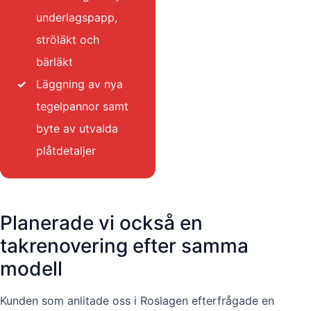
underlagspapp,
ströläkt och
bärläkt
✓
Läggning av nya
tegelpannor samt
byte av utvalda
plåtdetaljer
Planerade vi också en
takrenovering efter samma
modell
Kunden som anlitade oss i Roslagen efterfrågade en