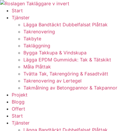
Skip
to
Start
content
Tjänster
Lägga Bandtäckt Dubbelfalsat Plåttak
Takrenovering
Takbyte
Takläggning
Bygga Takkupa & Vindskupa
Lägga EPDM Gummiduk: Tak & Tätskikt
Måla Plåttak
Tvätta Tak, Takrengöring & Fasadtvätt
Takrenovering av Lertegel
Takmålning av Betongpannor & Takpannor
Projekt
Blogg
Offert
Start
Tjänster
Lägga Bandtäckt Dubbelfalsat Plåttak