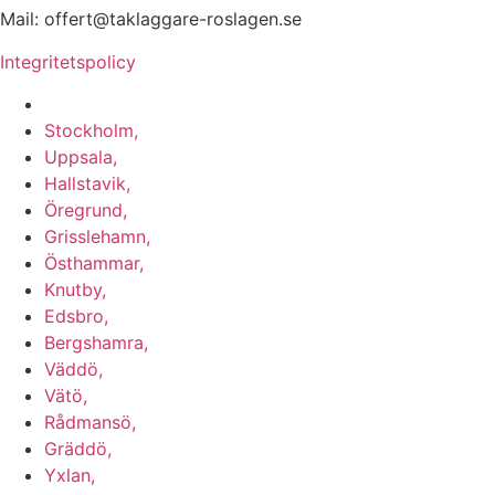
Mail: offert@taklaggare-roslagen.se
Integritetspolicy
Vi utför arbeten i b.la:
Stockholm,
Uppsala,
Hallstavik,
Öregrund,
Grisslehamn,
Östhammar,
Knutby,
Edsbro,
Bergshamra,
Väddö,
Vätö,
Rådmansö,
Gräddö,
Yxlan,