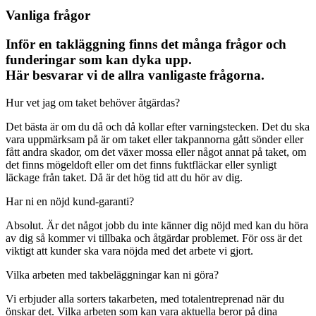
Vanliga frågor
Inför en takläggning finns det många frågor och
funderingar som kan dyka upp.
Här besvarar vi de allra vanligaste frågorna.
Hur vet jag om taket behöver åtgärdas?
Det bästa är om du då och då kollar efter varningstecken. Det du ska
vara uppmärksam på är om taket eller takpannorna gått sönder eller
fått andra skador, om det växer mossa eller något annat på taket, om
det finns mögeldoft eller om det finns fuktfläckar eller synligt
läckage från taket. Då är det hög tid att du hör av dig.
Har ni en nöjd kund-garanti?
Absolut. Är det något jobb du inte känner dig nöjd med kan du höra
av dig så kommer vi tillbaka och åtgärdar problemet. För oss är det
viktigt att kunder ska vara nöjda med det arbete vi gjort.
Vilka arbeten med takbeläggningar kan ni göra?
Vi erbjuder alla sorters takarbeten, med totalentreprenad när du
önskar det. Vilka arbeten som kan vara aktuella beror på dina