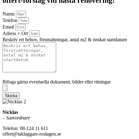
offert-förslag vid nästa renovering!
Namn
Telefon
Email
Adress + Ort
Beskriv ert behov, förutsättningar, antal m2 & önskat startdatum
Bifoga gärna eventuella dokument, bilder eller ritningar
Bifoga gärna eventuella dokument, bilder eller ritningar
Skicka
Nicklas
–
Samordnare
Telefon: 08-124 11 611
offert@taklaggare-roslagen.se