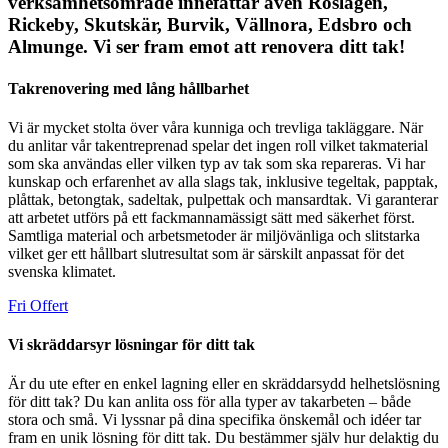
verksamhetsområde innefattar även Roslagen,
Rickeby, Skutskär, Burvik, Vällnora, Edsbro och
Almunge. Vi ser fram emot att renovera ditt tak!
Takrenovering med lång hållbarhet
Vi är mycket stolta över våra kunniga och trevliga takläggare. När
du anlitar vår takentreprenad spelar det ingen roll vilket takmaterial
som ska användas eller vilken typ av tak som ska repareras. Vi har
kunskap och erfarenhet av alla slags tak, inklusive tegeltak, papptak,
plåttak, betongtak, sadeltak, pulpettak och mansardtak. Vi garanterar
att arbetet utförs på ett fackmannamässigt sätt med säkerhet först.
Samtliga material och arbetsmetoder är miljövänliga och slitstarka
vilket ger ett hållbart slutresultat som är särskilt anpassat för det
svenska klimatet.
Fri Offert
Vi skräddarsyr lösningar för ditt tak
Är du ute efter en enkel lagning eller en skräddarsydd helhetslösning
för ditt tak? Du kan anlita oss för alla typer av takarbeten – både
stora och små. Vi lyssnar på dina specifika önskemål och idéer tar
fram en unik lösning för ditt tak. Du bestämmer själv hur delaktig du