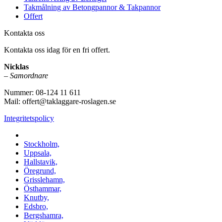
Takmålning av Betongpannor & Takpannor
Offert
Kontakta oss
Kontakta oss idag för en fri offert.
Nicklas
–
Samordnare
Nummer: 08-124 11 611
Mail: offert@taklaggare-roslagen.se
Integritetspolicy
Vi utför arbeten i b.la:
Stockholm,
Uppsala,
Hallstavik,
Öregrund,
Grisslehamn,
Östhammar,
Knutby,
Edsbro,
Bergshamra,