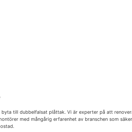
e
byta till dubbelfalsat plåttak. Vi är experter på att renover
montörer med mångårig erfarenhet av branschen som säkerstä
bostad.