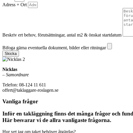
Adress + Ort
Beskriv ert behov, förutsättningar, antal m2 & önskat startdatum
Bifoga gärna eventuella dokument, bilder eller ritningar
Bifoga gärna eventuella dokument, bilder eller ritningar
Skicka
Nicklas
–
Samordnare
Telefon: 08-124 11 611
offert@taklaggare-roslagen.se
Vanliga frågor
Inför en takläggning finns det många frågor och fu
Här besvarar vi de allra vanligaste frågorna.
Hur vet jag om taket behöver åtgärdas?