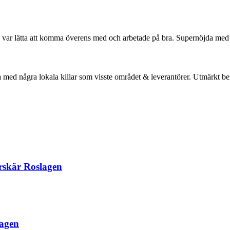
n. De var lätta att komma överens med och arbetade på bra. Supernöjda m
 med några lokala killar som visste området & leverantörer. Utmärkt be
erskär Roslagen
lagen