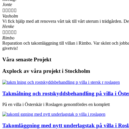
Jonte





Vaxholm
Vi fick hjälp med att renovera vårt tak till vårt uterum i trädgårde
Henke





Rimbo
Reparation och takomläggning till villan i Rimbo. Var skönt och jobba
givetvis!
Våra senaste Projekt
Axplock av våra projekt i Stockholm
Takmålning och rostskyddsbehandling på villa i Öst
På en villa i Österskär i Roslagen genomfördes en komplett
Takomläggning med nytt underlagstak på villa i Ros