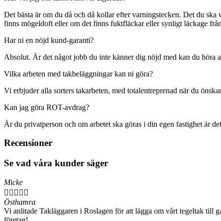
Det bästa är om du då och då kollar efter varningstecken. Det du ska 
finns mögeldoft eller om det finns fuktfläckar eller synligt läckage från
Har ni en nöjd kund-garanti?
Absolut. Är det något jobb du inte känner dig nöjd med kan du höra av 
Vilka arbeten med takbeläggningar kan ni göra?
Vi erbjuder alla sorters takarbeten, med totalentreprenad när du önska
Kan jag göra ROT-avdrag?
Är du privatperson och om arbetet ska göras i din egen fastighet är de
Recensioner
Se vad våra kunder säger
Micke





Östhamra
Vi anlitade Takläggaren i Roslagen för att lägga om vårt tegeltak till
företag!