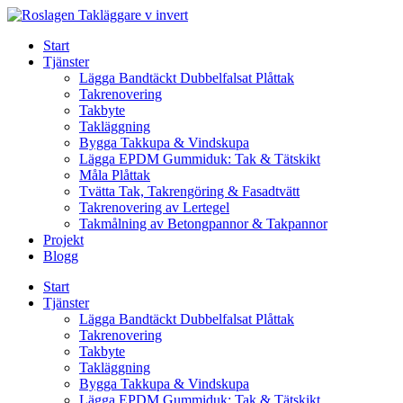
Skip
to
Start
content
Tjänster
Lägga Bandtäckt Dubbelfalsat Plåttak
Takrenovering
Takbyte
Takläggning
Bygga Takkupa & Vindskupa
Lägga EPDM Gummiduk: Tak & Tätskikt
Måla Plåttak
Tvätta Tak, Takrengöring & Fasadtvätt
Takrenovering av Lertegel
Takmålning av Betongpannor & Takpannor
Projekt
Blogg
Start
Tjänster
Lägga Bandtäckt Dubbelfalsat Plåttak
Takrenovering
Takbyte
Takläggning
Bygga Takkupa & Vindskupa
Lägga EPDM Gummiduk: Tak & Tätskikt