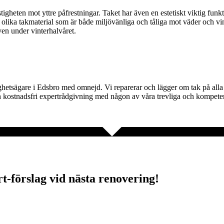
tigheten mot yttre påfrestningar. Taket har även en estetiskt viktig funkt
a olika takmaterial som är både miljövänliga och tåliga mot väder och vin
även under vinterhalvåret.
ghetsägare i Edsbro med omnejd. Vi reparerar och lägger om tak på alla ty
 kostnadsfri expertrådgivning med någon av våra trevliga och kompetenta 
rt-förslag vid nästa renovering!