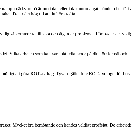
vara uppmärksam på är om taket eller takpannorna gått sönder eller fått
 taket. Då är det hög tid att du hör av dig.
dig så kommer vi tillbaka och åtgärdar problemet. För oss är det viktig
r det. Vilka arbeten som kan vara aktuella beror på dina önskemål och t
t möjligt att göra ROT-avdrag. Tyvärr gäller inte ROT-avdraget för bost
 garaget. Mycket bra bemötande och kändes väldigt proffsigt. De arbetad