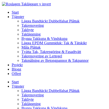
Skip
to
Start
content
Tjänster
Lägga Bandtäckt Dubbelfalsat Plåttak
Takrenovering
Takbyte
Takläggning
Bygga Takkupa & Vindskupa
Lägga EPDM Gummiduk: Tak & Tätskikt
Måla Plåttak
Tvätta Tak, Takrengöring & Fasadtvätt
Takrenovering av Lertegel
Takmålning av Betongpannor & Takpannor
Projekt
Blogg
Offert
Start
Tjänster
Lägga Bandtäckt Dubbelfalsat Plåttak
Takrenovering
Takbyte
Takläggning
Bygga Takkupa & Vindskupa