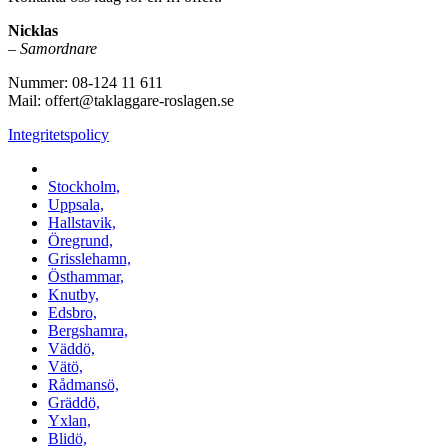
Nicklas
–
Samordnare
Nummer: 08-124 11 611
Mail: offert@taklaggare-roslagen.se
Integritetspolicy
Vi utför arbeten i b.la:
Stockholm,
Uppsala,
Hallstavik,
Öregrund,
Grisslehamn,
Östhammar,
Knutby,
Edsbro,
Bergshamra,
Väddö,
Vätö,
Rådmansö,
Gräddö,
Yxlan,
Blidö,