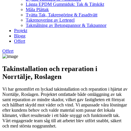
Lägga EPDM Gummiduk: Tak & Tätskikt
Måla Plåttak
Tvätta Tak, Takrengöring & Fasadtvätt
Takrenovering av Lertegel
Takmålning av Betongpannor & Takpannor
Projekt
Blogg
Offert
Offert
Takinstallation och reparation i
Norrtälje, Roslagen
Vi har genomfört en lyckad takinstallation och reparation i hjärtat av
Norrtälje, Roslagen. Projektet omfattade både omläggning av tak
samt reparation av mindre skador, vilket gav fastigheten ett förnyat
och hållbart skydd mot väder och vind. Vi anpassade våra lösningar
efter kundens behov och valde material som passar det lokala
klimatet, vilket resulterade i ett både snyggt och funktionellt tak.
Vårt engagerade team såg till att arbetet blev utfört snabbt, säkert
och med största noggrannhet.