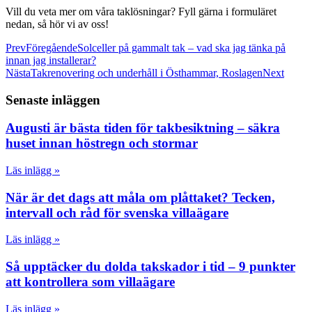
Vill du veta mer om våra taklösningar? Fyll gärna i formuläret
nedan, så hör vi av oss!
Prev
Föregående
Solceller på gammalt tak – vad ska jag tänka på
innan jag installerar?
Nästa
Takrenovering och underhåll i Östhammar, Roslagen
Next
Senaste inläggen
Augusti är bästa tiden för takbesiktning – säkra
huset innan höstregn och stormar
Läs inlägg »
När är det dags att måla om plåttaket? Tecken,
intervall och råd för svenska villaägare
Läs inlägg »
Så upptäcker du dolda takskador i tid – 9 punkter
att kontrollera som villaägare
Läs inlägg »