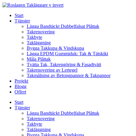
Skip
to
Start
content
Tjänster
Lägga Bandtäckt Dubbelfalsat Plåttak
Takrenovering
Takbyte
Takläggning
Bygga Takkupa & Vindskupa
Lägga EPDM Gummiduk: Tak & Tätskikt
Måla Plåttak
Tvätta Tak, Takrengöring & Fasadtvätt
Takrenovering av Lertegel
Takmålning av Betongpannor & Takpannor
Projekt
Blogg
Offert
Start
Tjänster
Lägga Bandtäckt Dubbelfalsat Plåttak
Takrenovering
Takbyte
Takläggning
Bygga Takkupa & Vindskupa