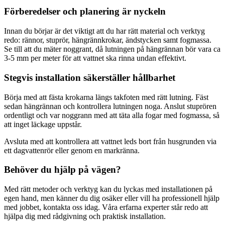
Förberedelser och planering är nyckeln
Innan du börjar är det viktigt att du har rätt material och verktyg
redo: rännor, stuprör, hängrännkrokar, ändstycken samt fogmassa.
Se till att du mäter noggrant, då lutningen på hängrännan bör vara ca
3-5 mm per meter för att vattnet ska rinna undan effektivt.
Stegvis installation säkerställer hållbarhet
Börja med att fästa krokarna längs takfoten med rätt lutning. Fäst
sedan hängrännan och kontrollera lutningen noga. Anslut stuprören
ordentligt och var noggrann med att täta alla fogar med fogmassa, så
att inget läckage uppstår.
Avsluta med att kontrollera att vattnet leds bort från husgrunden via
ett dagvattenrör eller genom en markränna.
Behöver du hjälp på vägen?
Med rätt metoder och verktyg kan du lyckas med installationen på
egen hand, men känner du dig osäker eller vill ha professionell hjälp
med jobbet, kontakta oss idag. Våra erfarna experter står redo att
hjälpa dig med rådgivning och praktisk installation.