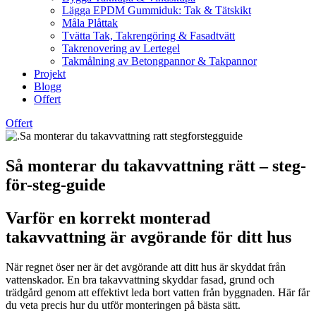
Lägga EPDM Gummiduk: Tak & Tätskikt
Måla Plåttak
Tvätta Tak, Takrengöring & Fasadtvätt
Takrenovering av Lertegel
Takmålning av Betongpannor & Takpannor
Projekt
Blogg
Offert
Offert
Så monterar du takavvattning rätt – steg-
för-steg-guide
Varför en korrekt monterad
takavvattning är avgörande för ditt hus
När regnet öser ner är det avgörande att ditt hus är skyddat från
vattenskador. En bra takavvattning skyddar fasad, grund och
trädgård genom att effektivt leda bort vatten från byggnaden. Här får
du veta precis hur du utför monteringen på bästa sätt.