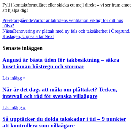
Fyll i kontaktformuläret eller skicka ett mejl direkt – vi ser fram emot
att hjälpa dig!
Prev
Föregående
Varför är takfotens ventilation viktigt för ditt hus
hälsa?
Nästa
Renovering av plåttak med ny fals och taksäkerhet i Öregrund,
Roslagen, Uppsala län
Next
Senaste inläggen
Augusti är bästa tiden för takbesiktning – säkra
huset innan höstregn och stormar
Läs inlägg »
När är det dags att måla om plåttaket? Tecken,
intervall och råd för svenska villaägare
Läs inlägg »
Så upptäcker du dolda takskador i tid – 9 punkter
att kontrollera som villaägare