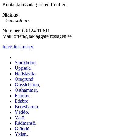
Kontakta oss idag för en fri offert.
Nicklas
–
Samordnare
Nummer: 08-124 11 611
Mail: offert@taklaggare-roslagen.se
Integritetspolicy
Vi utför arbeten i b.la:
Stockholm,
Uppsala,
Hallstavik,
Öregrund,
Grisslehamn,
Östhammar,
Knutby,
Edsbro,
Bergshamra,
Väddö,
Vätö,
Rådmansö,
Gräddö,
Yxlan,