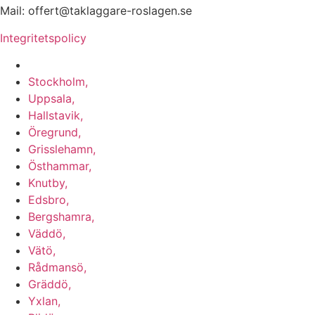
Mail: offert@taklaggare-roslagen.se
Integritetspolicy
Vi utför arbeten i b.la:
Stockholm,
Uppsala,
Hallstavik,
Öregrund,
Grisslehamn,
Östhammar,
Knutby,
Edsbro,
Bergshamra,
Väddö,
Vätö,
Rådmansö,
Gräddö,
Yxlan,