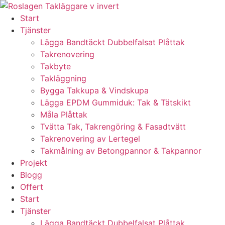
Skip
to
Start
content
Tjänster
Lägga Bandtäckt Dubbelfalsat Plåttak
Takrenovering
Takbyte
Takläggning
Bygga Takkupa & Vindskupa
Lägga EPDM Gummiduk: Tak & Tätskikt
Måla Plåttak
Tvätta Tak, Takrengöring & Fasadtvätt
Takrenovering av Lertegel
Takmålning av Betongpannor & Takpannor
Projekt
Blogg
Offert
Start
Tjänster
Lägga Bandtäckt Dubbelfalsat Plåttak