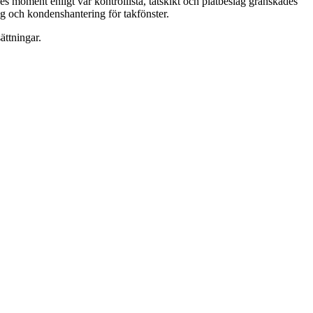
es moment enligt vår kontrollista, tätskikt och plåtbeslag granskades
ng och kondenshantering för takfönster.
ättningar.