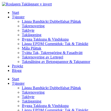
Skip
to
Start
content
Tjänster
Lägga Bandtäckt Dubbelfalsat Plåttak
Takrenovering
Takbyte
Takläggning
Bygga Takkupa & Vindskupa
Lägga EPDM Gummiduk: Tak & Tätskikt
Måla Plåttak
Tvätta Tak, Takrengöring & Fasadtvätt
Takrenovering av Lertegel
Takmålning av Betongpannor & Takpannor
Projekt
Blogg
Start
Tjänster
Lägga Bandtäckt Dubbelfalsat Plåttak
Takrenovering
Takbyte
Takläggning
Bygga Takkupa & Vindskupa
Lägga EPDM Gummiduk: Tak & Tätskikt