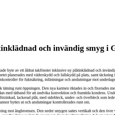
åtinklädnad och invändig smyg i 
ade byte av ett åldrat takfönster inklusive ny plåtinklädnad och invänd
 Arbetet planerades med väderskydd och fallskydd på plats, samt täckning
nkontroller för fuktsäkring, infästningar och anslutningar mot underlags
 tätning runt öppningen. Den nya karmen riktades in och fixerades med ro
an med tätband för att undvika konvektion och framtida kondens. Under
örzinkad, lackerad plåt, med sidobleck, under- och överbleck som leder 
nnor byttes ut och anslutningar kontrollerades runt om.
ning mot ångbromsen. Den nedre smygen sattes vertikalt och den övre vink