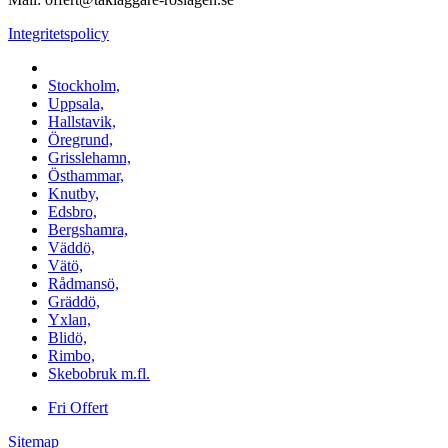
Integritetspolicy
Vi utför arbeten i b.la:
Stockholm,
Uppsala,
Hallstavik,
Öregrund,
Grisslehamn,
Östhammar,
Knutby,
Edsbro,
Bergshamra,
Väddö,
Vätö,
Rådmansö,
Gräddö,
Yxlan,
Blidö,
Rimbo,
Skebobruk m.fl.
Fri Offert
Sitemap