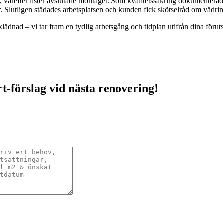
, varefter lister avslutade montaget. Som kvalitetssäkring dokumenterad
r. Slutligen städades arbetsplatsen och kunden fick skötselråd om vädri
lädnad – vi tar fram en tydlig arbetsgång och tidplan utifrån dina föruts
rt-förslag vid nästa renovering!