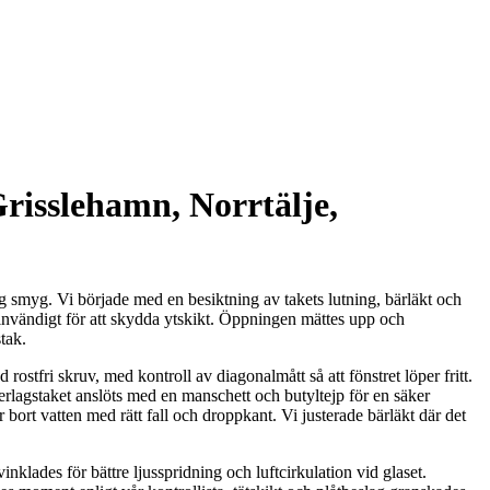
Grisslehamn, Norrtälje,
ig smyg. Vi började med en besiktning av takets lutning, bärläkt och
 invändigt för att skydda ytskikt. Öppningen mättes upp och
tak.
stfri skruv, med kontroll av diagonalmått så att fönstret löper fritt.
lagstaket anslöts med en manschett och butyltejp för en säker
bort vatten med rätt fall och droppkant. Vi justerade bärläkt där det
lades för bättre ljusspridning och luftcirkulation vid glaset.