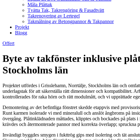
Måla Plåttak
Tvätta Tak, Takrengöring & Fasadtvätt
Takrenovering av Lertegel
Takmålning av Betongpannor & Takpannor
Projekt
Blogg
Offert
Byte av takfönster inklusive pl
Stockholms län
Projektet utfördes i Grisslehamn, Norrtälje, Stockholms län och omfatt
underlagstak för att säkerställa rätt dimensioner och kompatibilitet.
kontrollerades för raka hörn och rätt modulmått, och vi upprättade ege
Demontering av det befintliga fönstret skedde etappvis med provisorisk
Runt karmen isolerade vi med mineralull och anslöt ångbroms på insid
övergång. Plåtinklädnaden måttades, klipptes och bockades på plats i f
krävdes och återmonterade pannor med korrekta överlapp; spruckna pa
Invändigt byggdes smygen i fukttrög gips med isolering och tät anslut