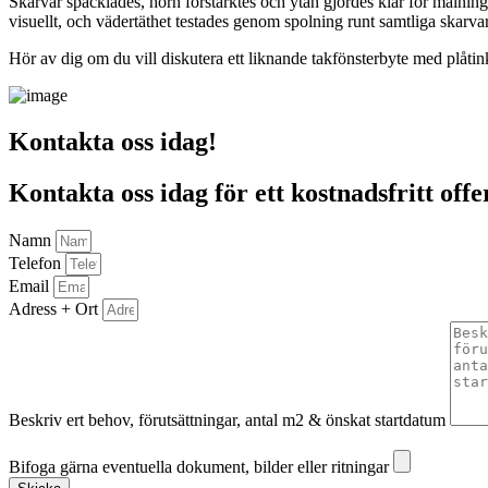
Skarvar spacklades, hörn förstärktes och ytan gjordes klar för målning
visuellt, och vädertäthet testades genom spolning runt samtliga skarva
Hör av dig om du vill diskutera ett liknande takfönsterbyte med plåtink
Kontakta oss idag!
Kontakta oss idag för ett kostnadsfritt offe
Namn
Telefon
Email
Adress + Ort
Beskriv ert behov, förutsättningar, antal m2 & önskat startdatum
Bifoga gärna eventuella dokument, bilder eller ritningar
Bifoga gärna eventuella dokument, bilder eller ritningar