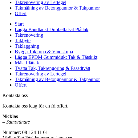
Takrenovering av Lertegel
Takmålning av Betongpannor & Takpannor
Offert
Start
Lägga Bandtäckt Dubbelfalsat Plåttak
Takrenovering
Takbyte
Takläggning
Bygga Takkupa & Vindskupa
Lägga EPDM Gummiduk: Tak & Tätskikt
Måla Plåttak
Tvätta Tak, Takrengöring & Fasadtvätt
Takrenovering av Lertegel
Takmålning av Betongpannor & Takpannor
Offert
Kontakta oss
Kontakta oss idag för en fri offert.
Nicklas
–
Samordnare
Nummer: 08-124 11 611
Mail: offert@taklaggare-roslagen.se