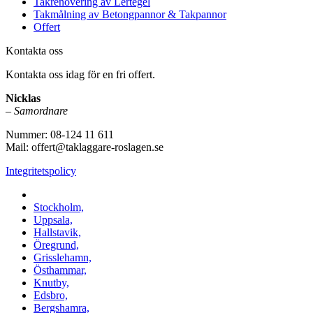
Takrenovering av Lertegel
Takmålning av Betongpannor & Takpannor
Offert
Kontakta oss
Kontakta oss idag för en fri offert.
Nicklas
–
Samordnare
Nummer: 08-124 11 611
Mail: offert@taklaggare-roslagen.se
Integritetspolicy
Vi utför arbeten i b.la:
Stockholm,
Uppsala,
Hallstavik,
Öregrund,
Grisslehamn,
Östhammar,
Knutby,
Edsbro,
Bergshamra,