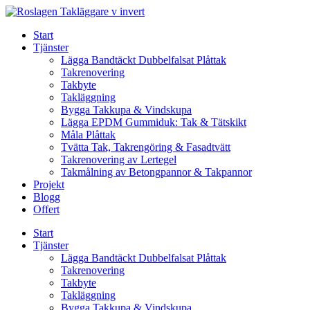
Skip
to
Start
content
Tjänster
Lägga Bandtäckt Dubbelfalsat Plåttak
Takrenovering
Takbyte
Takläggning
Bygga Takkupa & Vindskupa
Lägga EPDM Gummiduk: Tak & Tätskikt
Måla Plåttak
Tvätta Tak, Takrengöring & Fasadtvätt
Takrenovering av Lertegel
Takmålning av Betongpannor & Takpannor
Projekt
Blogg
Offert
Start
Tjänster
Lägga Bandtäckt Dubbelfalsat Plåttak
Takrenovering
Takbyte
Takläggning
Bygga Takkupa & Vindskupa