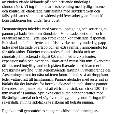
av vinden visade åldrande plåt och bristande underlag i
rännområdet. Vi tog fram en arbetsberedning med tydliga moment
och kontroller, etablerade rullställning med skyddsräcken och
fallskydd samt säkrade ett väderskydd över arbetsytan för att hålla
konstruktionen torr under hela bytet.
Demonteringen inleddes med varsam upptagning och sortering av
pannor på båda sidor om ränndalen. Vi rensade bort smuts och
organiskt material, lyfte upp ströläkt och kontrollerade råsponten.
Fuktskadade brädor byttes mot friskt virke och ny underlagspapp
lades med klistrade överlapp och en extra remsa i rännområdet för
förstärkt täthet. Därefter monterades ränndalsbräda och ny
ränndalsplåt i lackerad stålplåt 0,6 mm, med invikta kanter,
expansionsmån och överlapp i skarvar på minst 200 mm. Skarvarna
tätades med butylfogband och plåten fixerades med klammer i
föreskrivna avstånd, utan genomgående fästning i vattenförande del.
Anslutningen mot fot nära takfoten kontrollerades så att droppkant
leder vattnet rätt till hängrännan. Pannor återlades med justering av
bärläkt där det krävdes för korrekt läktavstånd, och skurna pannor
fixerades med pannkrokar så att ett fritt renstråk om cirka 120–150
mm kvarstår i rännan. Spruckna eller slitna pannor ersattes med
likvärdigt material och vi såg över närliggande genomföringar för att
säkerställa att inga sidoläckage riskerar att belasta rännan.
Egenkontroll genomfördes enligt checklista med mätning av