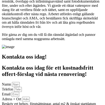
renstråk, överlapp och infästningsavstånd samt fotodokumentation
före, under och efter åtgärden. Vi gjorde ett riktat vattenprov med
slang för att verifiera flöde och täthet, samt en uppföljande
okulärkontroll efter nästa regn. Arbetet utfördes enligt gällande
branschregler och AMA, och beställaren fick skriftliga skötselråd
om att hålla ränndalen fri från löv och att låta göra regelbunden
översyn inför höst och vår.
Hör gärna av dig om du vill få din ränndal åtgärdad och pannor
omlagda med samma noggranna arbetssätt.
Kontakta oss idag!
Kontakta oss idag för ett kostnadsfritt
offert-förslag vid nästa renovering!
Namn
Telefon
Email
Adress + Ort
Beskriv ert behov, förutsättningar, antal m2 & önskat startdatum