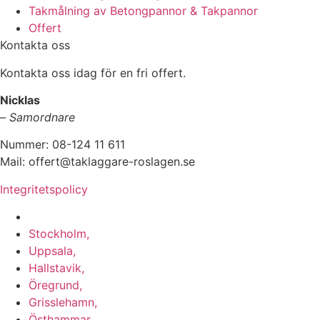
Takmålning av Betongpannor & Takpannor
Offert
Kontakta oss
Kontakta oss idag för en fri offert.
Nicklas
–
Samordnare
Nummer: 08-124 11 611
Mail: offert@taklaggare-roslagen.se
Integritetspolicy
Vi utför arbeten i b.la:
Stockholm,
Uppsala,
Hallstavik,
Öregrund,
Grisslehamn,
Östhammar,