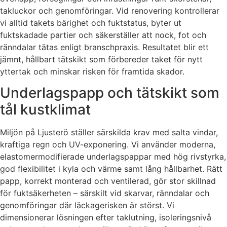
takluckor och genomföringar. Vid renovering kontrollerar
vi alltid takets bärighet och fuktstatus, byter ut
fuktskadade partier och säkerställer att nock, fot och
ränndalar tätas enligt branschpraxis. Resultatet blir ett
jämnt, hållbart tätskikt som förbereder taket för nytt
yttertak och minskar risken för framtida skador.
Underlagspapp och tätskikt som
tål kustklimat
Miljön på Ljusterö ställer särskilda krav med salta vindar,
kraftiga regn och UV-exponering. Vi använder moderna,
elastomermodifierade underlagspappar med hög rivstyrka,
god flexibilitet i kyla och värme samt lång hållbarhet. Rätt
papp, korrekt monterad och ventilerad, gör stor skillnad
för fuktsäkerheten – särskilt vid skarvar, ränndalar och
genomföringar där läckagerisken är störst. Vi
dimensionerar lösningen efter taklutning, isoleringsnivå