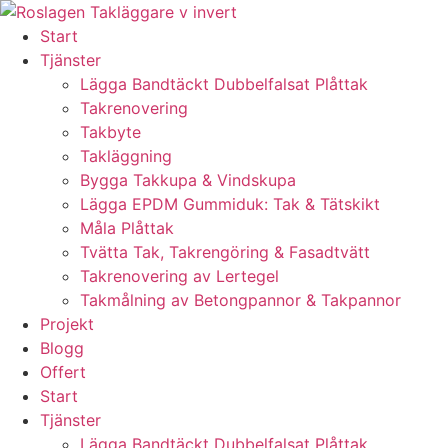
Skip
to
Start
content
Tjänster
Lägga Bandtäckt Dubbelfalsat Plåttak
Takrenovering
Takbyte
Takläggning
Bygga Takkupa & Vindskupa
Lägga EPDM Gummiduk: Tak & Tätskikt
Måla Plåttak
Tvätta Tak, Takrengöring & Fasadtvätt
Takrenovering av Lertegel
Takmålning av Betongpannor & Takpannor
Projekt
Blogg
Offert
Start
Tjänster
Lägga Bandtäckt Dubbelfalsat Plåttak