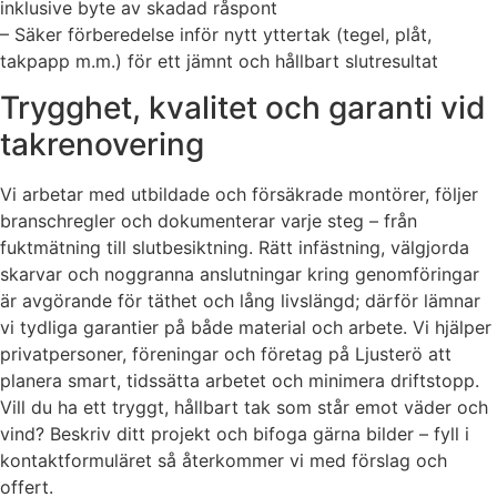
inklusive byte av skadad råspont
– Säker förberedelse inför nytt yttertak (tegel, plåt,
takpapp m.m.) för ett jämnt och hållbart slutresultat
Trygghet, kvalitet och garanti vid
takrenovering
Vi arbetar med utbildade och försäkrade montörer, följer
branschregler och dokumenterar varje steg – från
fuktmätning till slutbesiktning. Rätt infästning, välgjorda
skarvar och noggranna anslutningar kring genomföringar
är avgörande för täthet och lång livslängd; därför lämnar
vi tydliga garantier på både material och arbete. Vi hjälper
privatpersoner, föreningar och företag på Ljusterö att
planera smart, tidssätta arbetet och minimera driftstopp.
Vill du ha ett tryggt, hållbart tak som står emot väder och
vind? Beskriv ditt projekt och bifoga gärna bilder – fyll i
kontaktformuläret så återkommer vi med förslag och
offert.