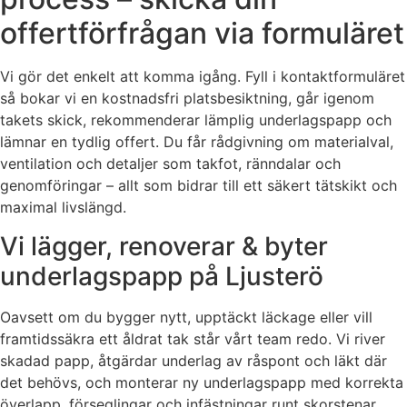
offertförfrågan via formuläret
Vi gör det enkelt att komma igång. Fyll i kontaktformuläret
så bokar vi en kostnadsfri platsbesiktning, går igenom
takets skick, rekommenderar lämplig underlagspapp och
lämnar en tydlig offert. Du får rådgivning om materialval,
ventilation och detaljer som takfot, ränndalar och
genomföringar – allt som bidrar till ett säkert tätskikt och
maximal livslängd.
Vi lägger, renoverar & byter
underlagspapp på Ljusterö
Oavsett om du bygger nytt, upptäckt läckage eller vill
framtidssäkra ett åldrat tak står vårt team redo. Vi river
skadad papp, åtgärdar underlag av råspont och läkt där
det behövs, och monterar ny underlagspapp med korrekta
överlapp, förseglingar och infästningar runt skorstenar,