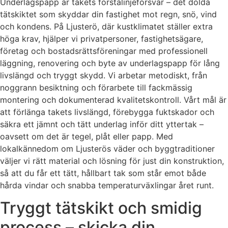
Underlagspapp är takets förstalinjeförsvar – det dolda
tätskiktet som skyddar din fastighet mot regn, snö, vind
och kondens. På Ljusterö, där kustklimatet ställer extra
höga krav, hjälper vi privatpersoner, fastighetsägare,
företag och bostadsrättsföreningar med professionell
läggning, renovering och byte av underlagspapp för lång
livslängd och tryggt skydd. Vi arbetar metodiskt, från
noggrann besiktning och förarbete till fackmässig
montering och dokumenterad kvalitetskontroll. Vårt mål är
att förlänga takets livslängd, förebygga fuktskador och
säkra ett jämnt och tätt underlag inför ditt yttertak –
oavsett om det är tegel, plåt eller papp. Med
lokalkännedom om Ljusterös väder och byggtraditioner
väljer vi rätt material och lösning för just din konstruktion,
så att du får ett tätt, hållbart tak som står emot både
hårda vindar och snabba temperaturväxlingar året runt.
Tryggt tätskikt och smidig
process – skicka din