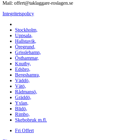
Mail: offert@taklaggare-roslagen.se
Integritetspolicy
Vi utför arbeten i b.la:
Stockholm,
Uppsala,
Hallstavik,
Öregrund,
Grisslehamn,
Östhammar,
Knutby,
Edsbro,
Bergshamra,
Väddö,
Vätö,
Rådmansö,
Gräddö,
Yxlan,
Blidö,
Rimbo,
Skebobruk m.fl.
Fri Offert