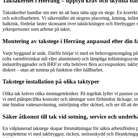
Taksäkerhet i Herräng – uppfyll krav och skydda b
Taksäkerhet handlar om mer än att bara sätta upp en stege. En korrekt in
och solcellsarbeten. Vi säkerställer att stegens placering, lutning, i
halkrisk, fördelar laster skonsamt över taktäckningen och förebygger 
yrkespersoner som arbetar på taket.
Montering av takstege i Herräng anpassad efter din fa
Varje byggnad är unik. Därför börjar vi med en behovsgenomgång på pla
(ofta varmförzinkat stål eller aluminium) och lämpliga infästningssyste
industribyggnader och BRF:er ofta behöver flera accesspunkter, takbryg
diskret – utan att tumma på funktion eller hållbarhet.
Takstege installation på olika taktyper
Olika tak kräver olika montagetekniker. På tegeltak lyfter vi pannor 
vi med plåtspecifika konsoler och tätningar som förhindrar läckage, o
inte hindrar vattenavrinning, snöröjning eller skötsel, och ser till att
Säker åtkomst till tak vid sotning, service och underhå
En välplanerad takstege skapar förutsättningar för säkra arbetsflöden p
kompletterar vi med takbryggor, räcken, snörasskydd och förankringspunk