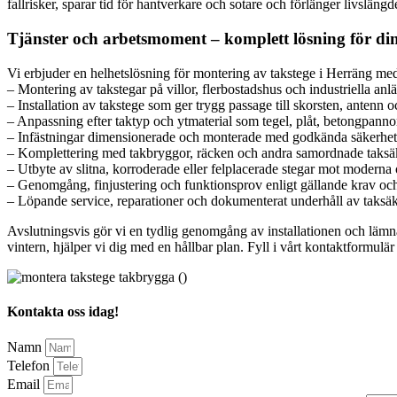
fallrisker, sparar tid för hantverkare och sotare och förlänger livsläng
Tjänster och arbetsmoment – komplett lösning för din
Vi erbjuder en helhetslösning för montering av takstege i Herräng med 
– Montering av takstegar på villor, flerbostadshus och industriella an
– Installation av takstege som ger trygg passage till skorsten, antenn 
– Anpassning efter taktyp och ytmaterial som tegel, plåt, betongpann
– Infästningar dimensionerade och monterade med godkända säkerhets
– Komplettering med takbryggor, räcken och andra samordnade taksä
– Utbyte av slitna, korroderade eller felplacerade stegar mot moderna 
– Genomgång, finjustering och funktionsprov enligt gällande krav och 
– Löpande service, reparationer och dokumenterat underhåll av taksä
Avslutningsvis gör vi en tydlig genomgång av installationen och lämna
vintern, hjälper vi dig med en hållbar plan. Fyll i vårt kontaktformulär
Kontakta oss idag!
Namn
Telefon
Email