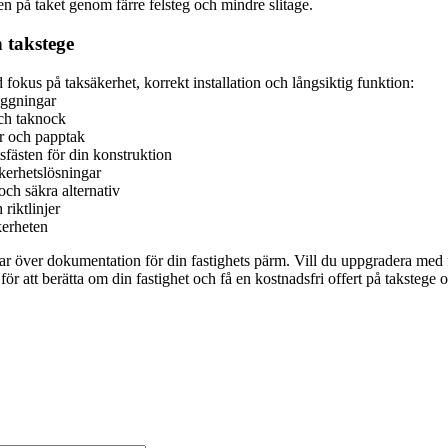
den på taket genom färre felsteg och mindre slitage.
 takstege
fokus på taksäkerhet, korrekt installation och långsiktig funktion:
läggningar
och taknock
or och papptak
fästen för din konstruktion
kerhetslösningar
och säkra alternativ
riktlinjer
kerheten
r över dokumentation för din fastighets pärm. Vill du uppgradera med fle
 för att berätta om din fastighet och få en kostnadsfri offert på takstege