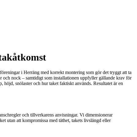
r takåtkomst
tsföreningar i Herräng med korrekt montering som gör det tryggt att ta
or och nock – samtidigt som installationen uppfyller gällande krav för
p, höjd, snölaster och hur taket faktiskt används. Resultatet är en
anschregler och tillverkarens anvisningar. Vi dimensionerar
aket utan att kompromissa med täthet, takets livslängd eller