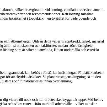
l taknock, vilket är avgörande vid sotning, ventilationsservice, antenn-
äkerhetsföreskrifter och rekommendationer. Rätt lösning minskar
vi din taksäkerhet i toppskick – en trygghet för både boende och
 och åtkomstvägar. Utifrån detta väljer vi stegbredd, längd, material
g åtkomst till skorsten och takfönster, medan större fastigheter,
lösning som är säker att använda, lätt att underhålla och estetiskt
betongpannetak kan behöva förstärkta infästningar. På plåttak arbetar
 för att skydda tätskiktet. Vi planerar stegens dragning så att den
s, justeras och funktionstestas innan överlämning.
ar dig vidare till nock och hur arbetet sker tryggt där uppe. Vid behov
ka och säkra rutter – från mark till arbetsställe – vilket minskar