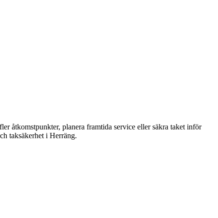
r åtkomstpunkter, planera framtida service eller säkra taket inför
 och taksäkerhet i Herräng.