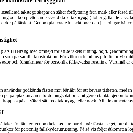
åde människor och byggnad
stallerad takstege skapar en säker förflyttning från mark eller fasad til
nfästning och kompletterande skydd (t.ex. takbrygga) följer gällande taks
skador på tätskikt. Genom planerade inspektioner och justeringar håller 
stighet
ts i Herräng med omnejd för att se takets lutning, höjd, genomföringar
m som passar din konstruktion. För villor och radhus prioriterar vi smidi
gor och förankringar för personlig fallskyddsutrustning. Vårt mål är en 
och använder godkända fästen mot bärläkt för att bevara tätheten, medan 
ch på papptak används fördelningsplattor samt genomtänkta genomföringar
 den kopplas på ett säkert sätt mot takbrygga eller nock. Allt dokumentera
ll
å taket. Vi tänker igenom hela kedjan: hur du når första steget, hur du t
ter för personlig fallskyddsutrustning. På så vis följer åtkomsten logis