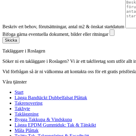
Beskriv ert behov, förutsättningar, antal m2 & önskat startdatum
Bifoga gärna eventuella dokument, bilder eller ritningar
Skicka
Takläggare i Roslagen
Söker ni en takläggare i Roslagen? Vi är ett takföretag som utför all
Vid förfrågan så är ni välkomna att kontakta oss för ett gratis prisförsl
Våra tjänster
Start
Lägga Bandtäckt Dubbelfalsat Plåttak
Takrenovering
Takbyte
Takläggning
Bygga Takkupa & Vindskupa
Lägga EPDM Gummiduk: Tak & Tätskikt
Måla Plåttak
Tvätta Tak, Takrengöring & Fasadtvätt