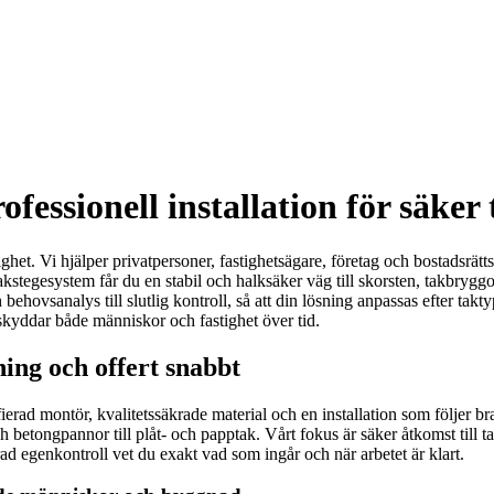
fessionell installation för säke
ighet. Vi hjälper privatpersoner, fastighetsägare, företag och bostadsrät
akstegesystem får du en stabil och halksäker väg till skorsten, takbrygg
behovsanalys till slutlig kontroll, så att din lösning anpassas efter takty
 skyddar både människor och fastighet över tid.
ning och offert snabbt
erad montör, kvalitetssäkrade material och en installation som följer br
och betongpannor till plåt- och papptak. Vårt fokus är säker åtkomst till t
d egenkontroll vet du exakt vad som ingår och när arbetet är klart.