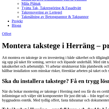
Måla Plåttak
Tvätta Tak, Takrengöring & Fasadtvätt
Takrenovering av Lertegel
Takmålning av Betongpannor & Takpannor
Projekt
Blogg
Offert
Montera takstege i Herräng – pro
Att montera en takstege är en investering i både säkerhet och tillgängl
sig upp på taket för sotning, service och löpande underhåll. Med rätt t
taksäkerhet och arbetsmiljö. Vi arbetar strukturerat från platsbesök och 
hållbar installation som minskar risker, förenklar arbeten på taket och
Ska du installera takstege? Få en trygg lös
När du bokar montering av takstege i Herräng med oss får du en certifi
infästningar och väljer rätt komponenter för just ditt tak – från tegel 
byggnadens estetik. Med tydlig offert, fasta tidsramar och dokumentera