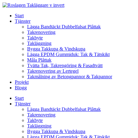
Skip
to
Start
content
Tjänster
Lägga Bandtäckt Dubbelfalsat Plåttak
Takrenovering
Takbyte
Takläggning
Bygga Takkupa & Vindskupa
Lägga EPDM Gummiduk: Tak & Tätskikt
Måla Plåttak
Tvätta Tak, Takrengöring & Fasadtvätt
Takrenovering av Lertegel
Takmålning av Betongpannor & Takpannor
Projekt
Blogg
Start
Tjänster
Lägga Bandtäckt Dubbelfalsat Plåttak
Takrenovering
Takbyte
Takläggning
Bygga Takkupa & Vindskupa
Lägga EPDM Gummiduk: Tak & Tätskikt