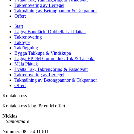
Takrenovering av Lertegel
Takmålning av Betongpannor & Takpannor
Offert
Start
Lägga Bandtäckt Dubbelfalsat Plåttak
Takrenovering
Takbyte
Takläggning
Bygga Takkupa & Vindskupa
Lägga EPDM Gummiduk: Tak & Tätskikt
Måla Plåttak
Tvätta Tak, Takrengöring & Fasadtvätt
Takrenovering av Lertegel
Takmålning av Betongpannor & Takpannor
Offert
Kontakta oss
Kontakta oss idag för en fri offert.
Nicklas
–
Samordnare
Nummer: 08-124 11 611