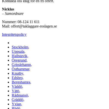
Kontakta oss idag för en fri offert.
Nicklas
–
Samordnare
Nummer: 08-124 11 611
Mail: offert@taklaggare-roslagen.se
Integritetspolicy
Vi utför arbeten i b.la:
Stockholm,
Uppsala,
Hallstavik,
Öregrund,
Grisslehamn,
Östhammar,
Knutby,
Edsbro,
Bergshamra,
Väddö,
Vätö,
Rådmansö,
Gräddö,
Yxlan,
Blidö,