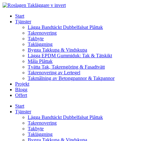
Skip
to
Start
content
Tjänster
Lägga Bandtäckt Dubbelfalsat Plåttak
Takrenovering
Takbyte
Takläggning
Bygga Takkupa & Vindskupa
Lägga EPDM Gummiduk: Tak & Tätskikt
Måla Plåttak
Tvätta Tak, Takrengöring & Fasadtvätt
Takrenovering av Lertegel
Takmålning av Betongpannor & Takpannor
Projekt
Blogg
Offert
Start
Tjänster
Lägga Bandtäckt Dubbelfalsat Plåttak
Takrenovering
Takbyte
Takläggning
Bygga Takkupa & Vindskupa