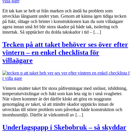
Ett tak kan se helt ut från marken och ändå ha problem som
utvecklas långsamt under ytan. Genom att känna igen tidiga tecken
på fukt, slitage och brister i konstruktionen kan du som villaägare
agera innan små fel blir stora skador på både tak, isolering och
innertak. Så upptäcker du dolda takskador i tid – […]
Tecken på att taket behöver ses över efter
vintern – en enkel checklista för
villaägare
Vintern utsätter taket för stora påfrestningar med snölast, isbildning,
temperaturväxlingar och fukt som kan leta sig in i små svagheter.
När våren kommer är det därför klokt att göra en noggrann
genomgång av taket, så att mindre skador upptäcks innan de
utvecklas till större problem som påverkar både konstruktion och
inomhusmiljö. Därför är vårkontroll av […]
Underlagspapp i Skebobruk – så skyddar